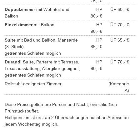
75,- €
Doppelzimmer
mit Wohnteil und
HP
ÜF 60,- €
Balkon
80,- €
Einzelzimmer
mit Balkon
HP
ÜF 70,- €
90,- €
Suite
mit Bad und Balkon, Mansarde
HP
ÜF 65,- €
(3. Stock)
85,- €
getrenntes Schlafen möglich
Durandl Suite
, Parterre mit Terrasse,
HP
ÜF 70,- €
Luxusausstattung, Allergiker geeignet,
90,- €
getrenntes Schlafen möglich
Rollstuhl-geeignetes Zimmer
(Kategorie
A)
Diese Preise gelten pro Person und Nacht, einschließlich
Frühstücksbuffet.
Halbpension ist erst ab 2 Übernachtungen buchbar. Anreise an
jedem Wochentag möglich.