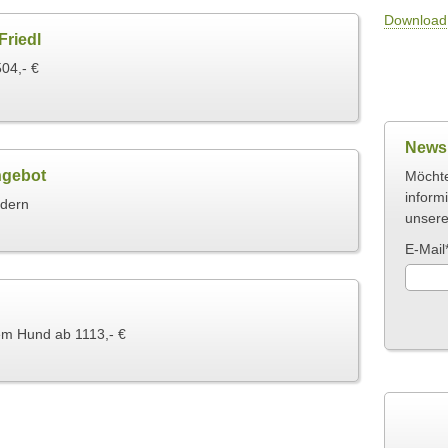
Download 
riedl
04,- €
Newsl
ngebot
Möchte
inform
ndern
unsere
E-Mail
em Hund ab 1113,- €