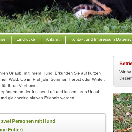
eise
Eindrücke
Anfahrt
Kontakt und Impressum Datensc
Betri
Wir ha
 ihren Urlaub, mit ihrem Hund. Erkunden Sie auf kurzen
Dezemb
en Wald, Ob im Frühjahr, Sommer, Herbst oder Winter,
 für Ihren Vierbeiner.
ergängen an der frischen Luft und lassen ihren Urlaub
nd gleichzeitig aktiven Erlebnis werden
r zwei Personen mit Hund
hne Futter)