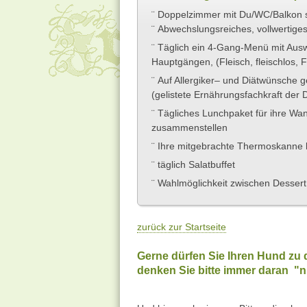
¨
Doppelzimmer mit Du/WC/Balkon s
¨
Abwechslungsreiches, vollwertiges
¨
Täglich ein 4-Gang-Menü mit Ausw
Hauptgängen, (Fleisch, fleischlos, Fi
¨
Auf Allergiker– und Diätwünsche g
(gelistete Ernährungsfachkraft der
¨
Tägliches Lunchpaket für ihre Wan
zusammenstellen
¨
Ihre mitgebrachte Thermoskanne b
¨
täglich Salatbuffet
¨
Wahlmöglichkeit zwischen Dessert
zurück zur Startseite
Gerne dürfen Sie Ihren Hund zu 
denken Sie bitte immer daran "ni