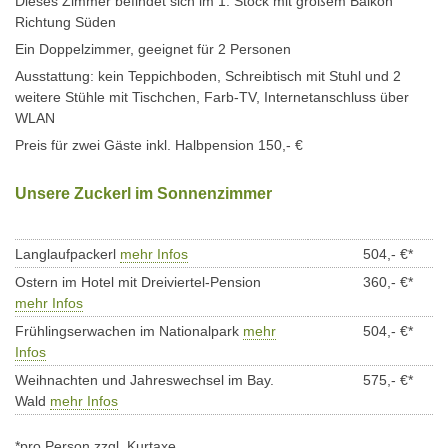
Dieses Zimmer befindet sich im 1. Stock mit großem Balkon
Richtung Süden
Ein Doppelzimmer, geeignet für 2 Personen
Ausstattung: kein Teppichboden, Schreibtisch mit Stuhl und 2
weitere Stühle mit Tischchen, Farb-TV, Internetanschluss über
WLAN
Preis für zwei Gäste inkl. Halbpension 150,- €
Unsere Zuckerl im Sonnenzimmer
Langlaufpackerl
mehr Infos
504,- €*
Ostern im Hotel mit Dreiviertel-Pension
360,- €*
mehr Infos
Frühlingserwachen im Nationalpark
mehr
504,- €*
Infos
Weihnachten und Jahreswechsel im Bay.
575,- €*
Wald
mehr Infos
*pro Person zzgl. Kurtaxe